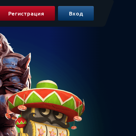
Регистрация
Вход