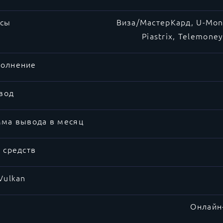
исы
Виза/МастерКард, U-Mon
Piastrix, Telemone
полнение
вод
мма вывода в месяц
 средств
Vulkan
Онлайн-